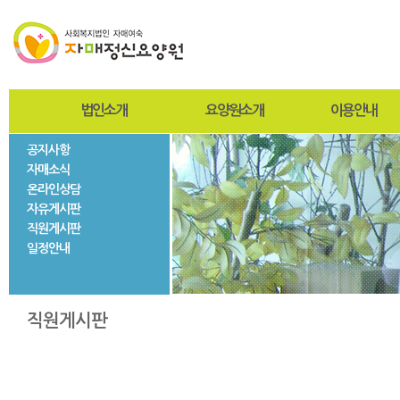
법인소개
요양원소개
이용안내
공지사항
인사말
인사말
입퇴원절차
자매소식
설립자
설립목적 및 연혁
찾아오시는길
온라인상담
사진자료
미션과비전
사회재활서비스
자유게시판
법인현황
조직도
직원게시판
법인연혁
시설현황
일정안내
층별안내
자매둘러보기
직원게시판