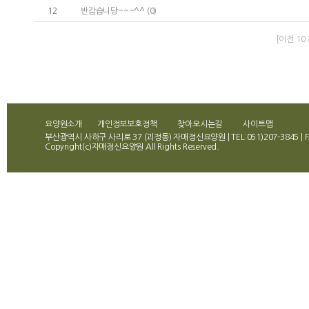
12
반갑습니당~~~^^ (0)
[이전 10 
요양원소개
개인정보보호정책
찾아오시는길
사이트맵
부산광역시 사하구 사리로 37 (괴정동) 자매정신요양원 | TEL:051)207-3845 | FA
Copyright(c)자매정신요양원 All Rights Reserved.