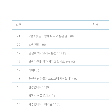
번호
제목
21
7월의 첫날...함께 나누고 싶은 글!! (0)
20
벌써 7월... (0)
19
열심히 의미있게 사는법 ^^* (0)
18
날씨가 점점 무더워지고 있네요 ㅎㅎ (0)
17
하이! (0)
16
천연비누 만들기 프로그램 시작합니다. (0)
15
반갑습니다^^ (0)
14
빵장수 야곱 중에서 (0)
13
사랑합니다...여러분^^ (0)