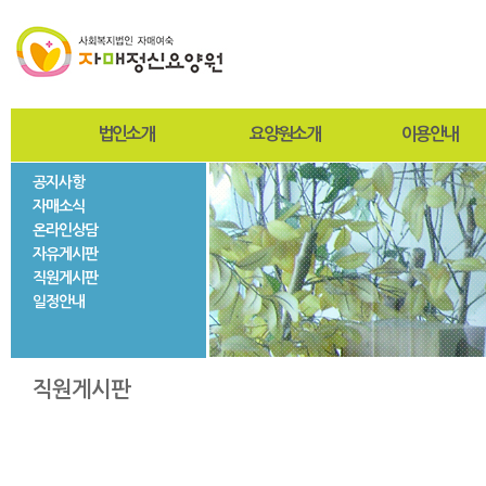
법인소개
요양원소개
이용안내
공지사항
인사말
인사말
입퇴원절차
자매소식
설립자
설립목적 및 연혁
찾아오시는길
온라인상담
사진자료
미션과비전
사회재활서비스
자유게시판
법인현황
조직도
직원게시판
법인연혁
시설현황
일정안내
층별안내
자매둘러보기
직원게시판