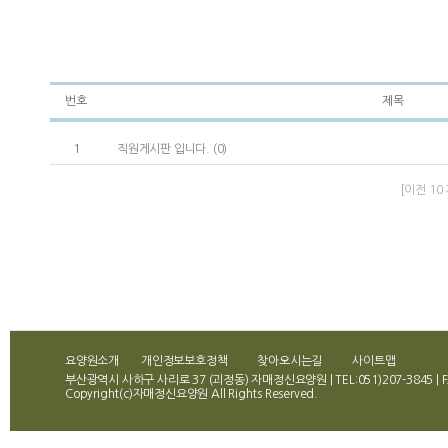
번호
제목
1
직원게시판 입니다. (0)
[이전 10 
요양원소개
개인정보보호정책
찾아오시는길
사이트맵
부산광역시 사하구 사리로 37 (괴정동) 자매정신요양원 | TEL:051)207-3845 | FA
Copyright(c)자매정신요양원 All Rights Reserved.