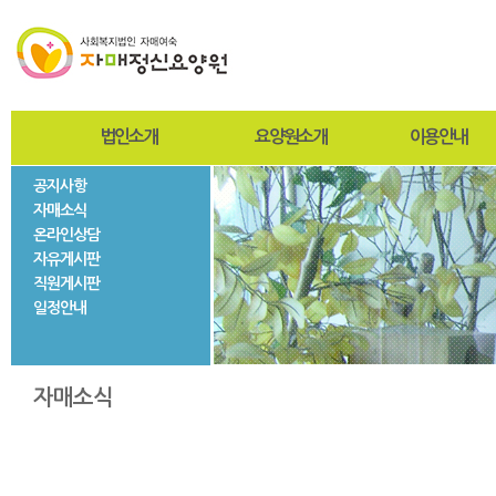
법인소개
요양원소개
이용안내
공지사항
인사말
인사말
입퇴원절차
자매소식
설립자
설립목적 및 연혁
찾아오시는길
온라인상담
사진자료
미션과비전
사회재활서비스
자유게시판
법인현황
조직도
직원게시판
법인연혁
시설현황
일정안내
층별안내
자매둘러보기
자매소식