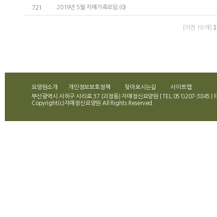
2019년 5월 자매가족모임 (0)
721
1
[이전 10 개]
요양원소개
개인정보보호정책
찾아오시는길
사이트맵
부산광역시 사하구 사리로 37 (괴정동) 자매정신요양원 | TEL:051)207-3845 | FA
Copyright(c)자매정신요양원 All Rights Reserved.