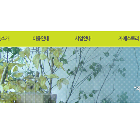
원소개
이용안내
사업안내
자매스토리
말
입퇴원절차
연중행사
원보방
목적 및 연혁
찾아오시는길
프로그램
과비전
사회재활서비스
도
현황
안내
둘러보기