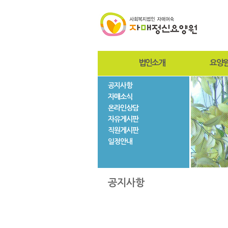
법인소개
요양
공지사항
인사말
인사
자매소식
설립자
설립
온라인상담
사진자료
미션
자유게시판
법인현황
조직
직원게시판
법인연혁
시설
일정안내
층별
자매
공지사항