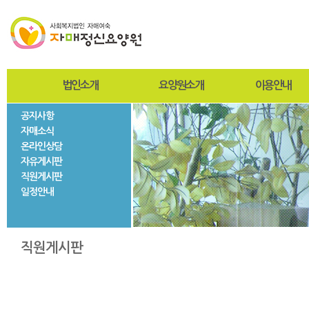
법인소개
요양원소개
이용안내
공지사항
인사말
인사말
입퇴원절차
자매소식
설립자
설립목적 및 연혁
찾아오시는길
온라인상담
사진자료
미션과비전
사회재활서비스
자유게시판
법인현황
조직도
직원게시판
법인연혁
시설현황
일정안내
층별안내
자매둘러보기
직원게시판