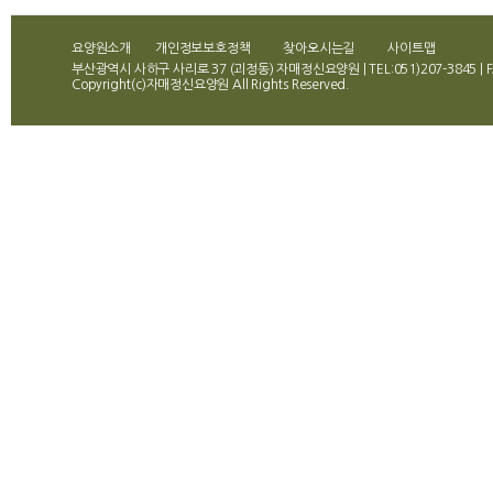
요양원소개
개인정보보호정책
찾아오시는길
사이트맵
부산광역시 사하구 사리로 37 (괴정동) 자매정신요양원 | TEL:051)207-3845 | FA
Copyright(c)자매정신요양원 All Rights Reserved.