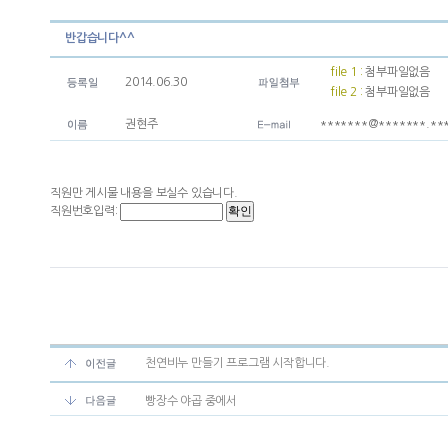
반갑습니다^^
file 1 :
첨부파일없음
2014.06.30
file 2 :
첨부파일없음
권현주
*******@*******.**
직원만 게시물 내용을 보실수 있습니다.
직원번호입력:
천연비누 만들기 프로그램 시작합니다.
빵장수 야곱 중에서