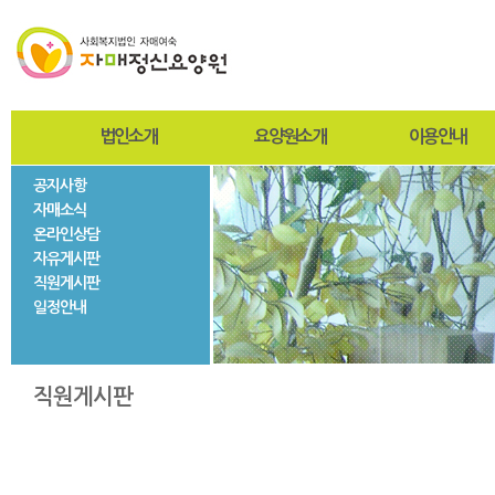
법인소개
요양원소개
이용안내
공지사항
인사말
인사말
입퇴원절차
자매소식
설립자
설립목적 및 연혁
찾아오시는길
온라인상담
사진자료
미션과비전
사회재활서비스
자유게시판
법인현황
조직도
직원게시판
법인연혁
시설현황
일정안내
층별안내
자매둘러보기
직원게시판