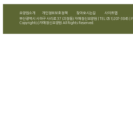
요양원소개
개인정보보호정책
찾아오시는길
사이트맵
부산광역시 사하구 사리로 37 (괴정동) 자매정신요양원 | TEL:051)207-3845 | FA
Copyright(c)자매정신요양원 All Rights Reserved.