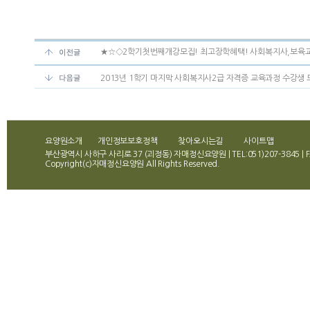
★☆◇2학기첫번째개강모집! 최고장학혜택! 사회복지사,보육교
2013년 1학기 마지막 사회복지사2급 자격증 교육과정 수강생 
요양원소개
개인정보보호정책
찾아오시는길
사이트맵
부산광역시 사하구 사리로 37 (괴정동) 자매정신요양원 | TEL:051)207-3845 | FA
Copyright(c)자매정신요양원 All Rights Reserved.