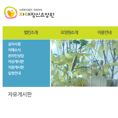
법인소개
요양원소개
이용안내
공지사항
인사말
인사말
입퇴원절차
자매소식
설립자
설립목적 및 연혁
찾아오시는길
온라인상담
사진자료
미션과비전
사회재활서비스
자유게시판
법인현황
조직도
직원게시판
법인연혁
시설현황
일정안내
층별안내
자매둘러보기
자유게시판