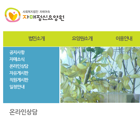
법인소개
요양원소개
이용안내
공지사항
인사말
인사말
입퇴원절차
자매소식
설립자
설립목적 및 연혁
찾아오시는길
온라인상담
사진자료
미션과비전
사회재활서비스
자유게시판
법인현황
조직도
직원게시판
법인연혁
시설현황
일정안내
층별안내
자매둘러보기
온라인상담