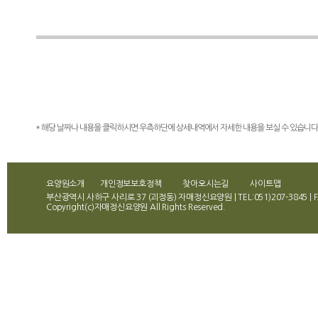
* 해당 날짜나 내용을 클릭하시면 우측하단에 상세내역에서 자세한 내용을 보실 수 있습니다
요양원소개
개인정보보호정책
찾아오시는길
사이트맵
부산광역시 사하구 사리로 37 (괴정동) 자매정신요양원 | TEL:051)207-3845 | FA
Copyright(c)자매정신요양원 All Rights Reserved.