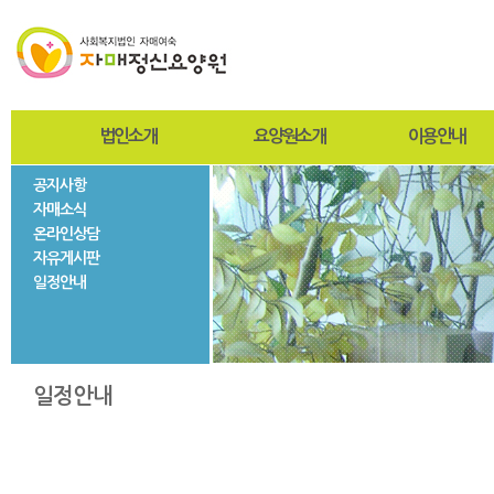
법인소개
요양원소개
이용안내
공지사항
인사말
인사말
입퇴원절차
자매소식
설립자
설립목적 및 연혁
찾아오시는길
온라인상담
사진자료
미션과비전
사회재활서비스
자유게시판
법인현황
조직도
일정안내
법인연혁
시설현황
층별안내
자매둘러보기
일정안내