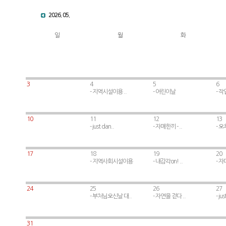
2026. 05.
일
월
화
3
4
5
6
- 지역시설이용 ..
- 어린이날
- 작
10
11
12
13
- just dan..
- 자매한끼 - ..
- 오
17
18
19
20
- 지역사회시설이용
- 내감각on! ..
- 자
24
25
26
27
- 부처님오신날 대..
- 자연을 걷다 ..
- jus
.
.
31