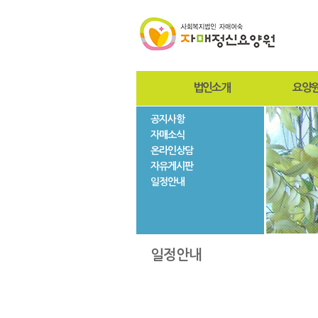
법인소개
요양
공지사항
인사말
인사
자매소식
설립자
설립
온라인상담
사진자료
미션
자유게시판
법인현황
조직
일정안내
법인연혁
시설
층별
자매
일정안내