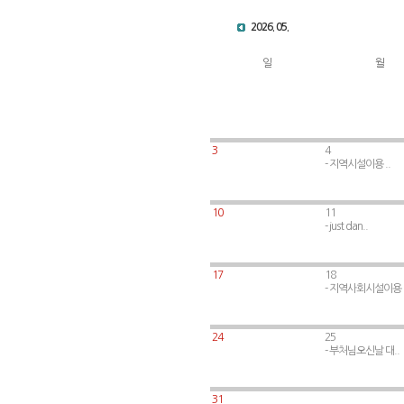
2026. 05.
일
월
3
4
- 지역시설이용 ..
10
11
- just dan..
17
18
- 지역사회시설이용
24
25
- 부처님오신날 대..
.
31