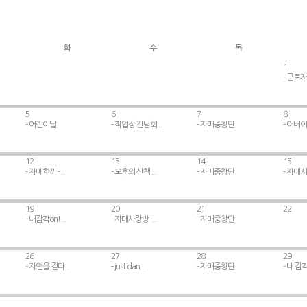
화
수
목
1
- 근로
5
6
7
8
- 어린이날
- 작업장 간담회 ..
- 자매중창단
- 어버
12
13
14
15
- 자매한끼 - ..
- 오후의 산책 ..
- 자매중창단
- 자매
19
20
21
22
- 내감각on! ..
- 자매사랑방 -..
- 자매중창단
26
27
28
29
- 자연을 걷다 ..
- just dan..
- 자매중창단
- 내 감
.
.
.