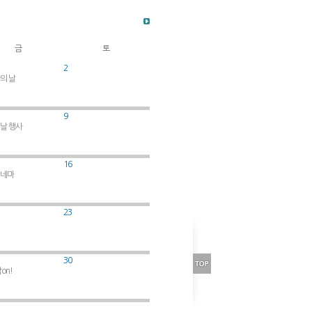
금
토
2
자의 날
9
이날 행사
16
시네마
23
30
각on!
.
.