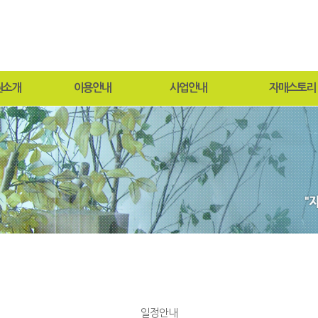
원소개
이용안내
사업안내
자매스토리
말
입퇴원절차
연중행사
원보방
목적 및 연혁
찾아오시는길
프로그램
과비전
사회재활서비스
도
현황
안내
둘러보기
일정안내