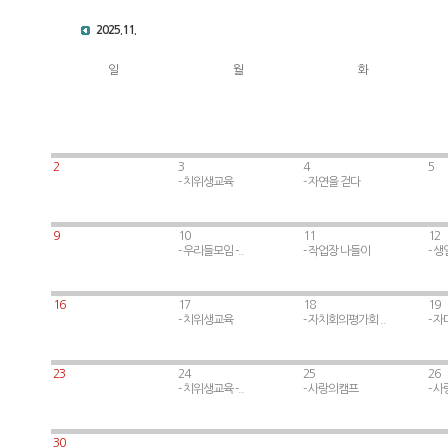
2025.11.
일
월
화
2
3
4
5
- 치위생교육
- 자연을 걷다
9
10
11
12
- 우리들모임 -..
- 작업장 나들이
- 
16
17
18
19
- 치위생교육
- 자치회의평가회 ..
- 자
23
24
25
26
- 치위생교육 -..
- 사랑의캠프
- 
.
.
30