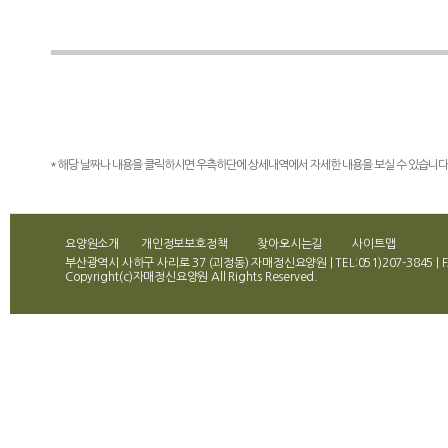
* 해당 날짜나 내용을 클릭하시면 우측하단에 상세내역에서 자세한 내용을 보실 수 있습니다
요양원소개
개인정보보호정책
찾아오시는길
사이트맵
부산광역시 사하구 사리로 37 (괴정동) 자매정신요양원 | TEL:051)207-3845 | FA
Copyright(c)자매정신요양원 All Rights Reserved.