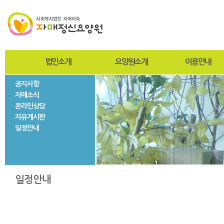
법인소개
요양원소개
이용안내
공지사항
인사말
인사말
입퇴원절차
자매소식
설립자
설립목적 및 연혁
찾아오시는길
온라인상담
사진자료
미션과비전
사회재활서비스
자유게시판
법인현황
조직도
일정안내
법인연혁
시설현황
층별안내
자매둘러보기
일정안내