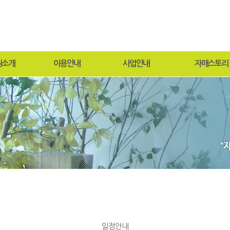
원소개
이용안내
사업안내
자매스토리
말
입퇴원절차
연중행사
원보방
목적 및 연혁
찾아오시는길
프로그램
과비전
사회재활서비스
도
현황
안내
둘러보기
일정안내