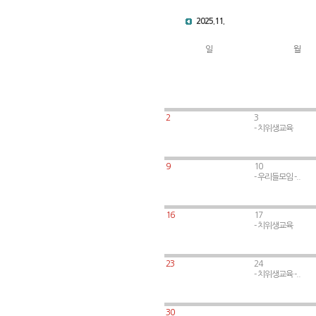
2025.11.
일
월
2
3
- 치위생교육
9
10
- 우리들모임 -..
16
17
- 치위생교육
23
24
- 치위생교육 -..
.
30