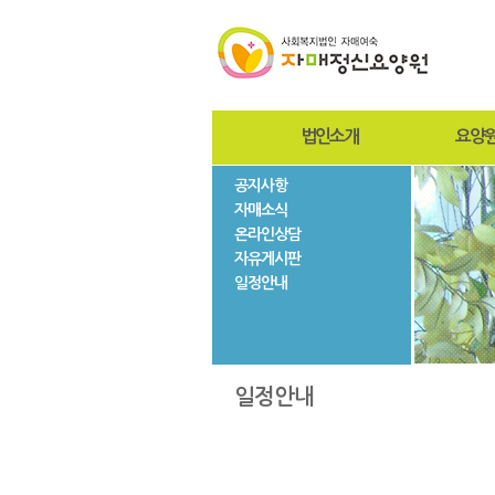
법인소개
요양
공지사항
인사말
인사
자매소식
설립자
설립
온라인상담
사진자료
미션
자유게시판
법인현황
조직
일정안내
법인연혁
시설
층별
자매
일정안내