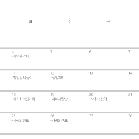
화
수
목
4
5
6
7
- 자연을 걷다
11
12
13
14
- 작업장 나들이
- 생일파티
18
19
20
21
- 자치회의평가회 ..
- 자매사랑방 -..
- 오후의 산책
25
26
27
28
- 사랑의캠프
- 사랑의캠프
.
.
.