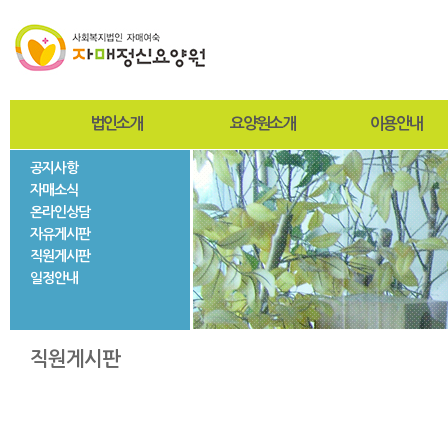
법인소개
요양원소개
이용안내
공지사항
인사말
인사말
입퇴원절차
자매소식
설립자
설립목적 및 연혁
찾아오시는길
온라인상담
사진자료
미션과비전
사회재활서비스
자유게시판
법인현황
조직도
직원게시판
법인연혁
시설현황
일정안내
층별안내
자매둘러보기
직원게시판