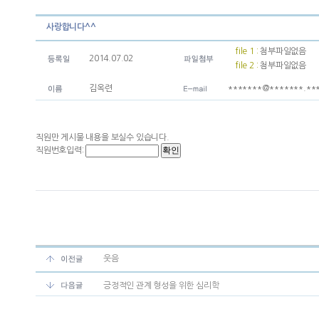
사랑합니다^^
file 1 :
첨부파일없음
2014.07.02
file 2 :
첨부파일없음
김옥련
*******@*******.**
직원만 게시물 내용을 보실수 있습니다.
직원번호입력:
웃음
긍정적인 관계 형성을 위한 심리학