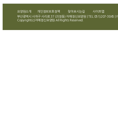
요양원소개
개인정보보호정책
찾아오시는길
사이트맵
부산광역시 사하구 사리로 37 (괴정동) 자매정신요양원 | TEL:051)207-3845 | FA
Copyright(c)자매정신요양원 All Rights Reserved.