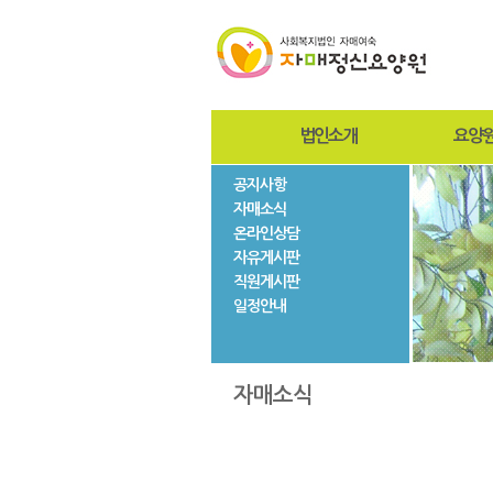
법인소개
요양
공지사항
인사말
인사
자매소식
설립자
설립
온라인상담
사진자료
미션
자유게시판
법인현황
조직
직원게시판
법인연혁
시설
일정안내
층별
자매
자매소식