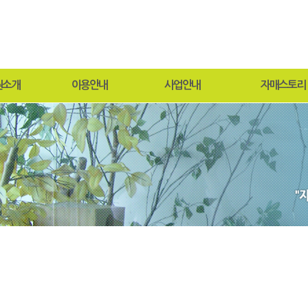
원소개
이용안내
사업안내
자매스토리
말
입퇴원절차
연중행사
원보방
목적 및 연혁
찾아오시는길
프로그램
과비전
사회재활서비스
도
현황
안내
둘러보기