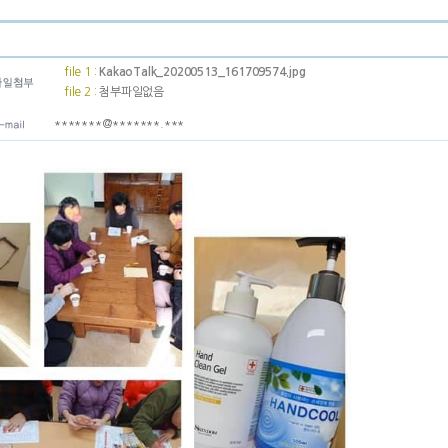
file 1 :
KakaoTalk_20200513_161709574.jpg
file 2 :
첨부파일없음
*******@*******.***